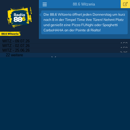
88.6 Witzeria
Die 88.6 Witzeria öffnet jeden Donnerstag um kurz
nach 8 in der Timpel Time ihre Türen! Nehmt Platz
und genießt eine Pizza FUNghi oder Spaghetti
CarboHAHA an der Pointe di Rialto!
WITZ - 09.07.26
4:50
WITZ - 02.07.26
4:58
WITZ - 25.06.26
2:35
22 weitere