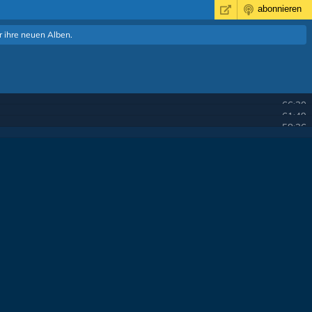
abonnieren
 ihre neuen Alben.
66:30
61:49
58:36