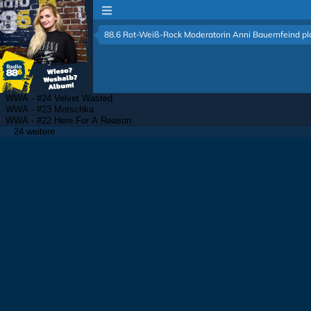
88.6 Rot-Weiß-Rock Moderatorin Anni Bauernfeind pla
WWA - #24 Velvet Wasted
WWA - #23 Motschka
WWA - #22 Here For A Reason
24 weitere