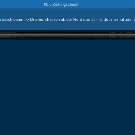
88.6 Zeitungscheck
eschlossen >> Dreimal checken ob der Herd aus ist - ist das normal oder 