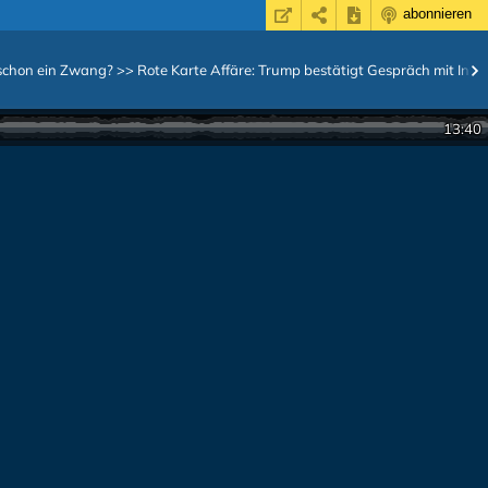
abonnieren
schon ein Zwang? >> Rote Karte Affäre: Trump bestätigt Gespräch mit Infa
13:40