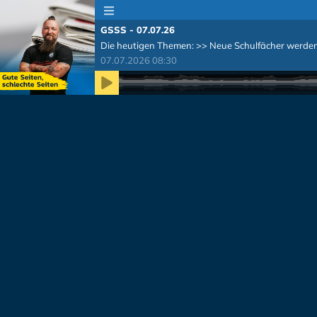
GSSS - 07.07.26
Die heutigen Themen: >> Neue Schulfächer werden b
07.07.2026 08:30
Zeit