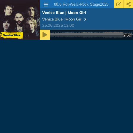
88.6 Rot-Weiß-Rock Stage2025
Venice Blue | Moon Girl
Venice Blue | Moon Girl
25.06.2025 12:00
Zeit
2:59