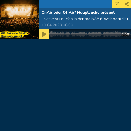
OnAir oder OffAir? Hauptsache präsent
Liveevents dürfen in der radio 88.6-Welt natürlich n
19.04.2023 06:00
Zeit
1:28