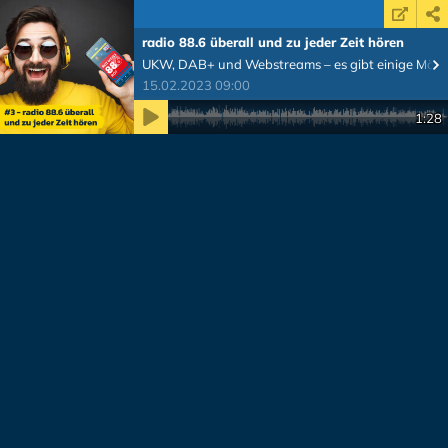
radio 88.6 überall und zu jeder Zeit hören
UKW, DAB+ und Webstreams – es gibt einige Mögli
15.02.2023 09:00
Zeit
1:28