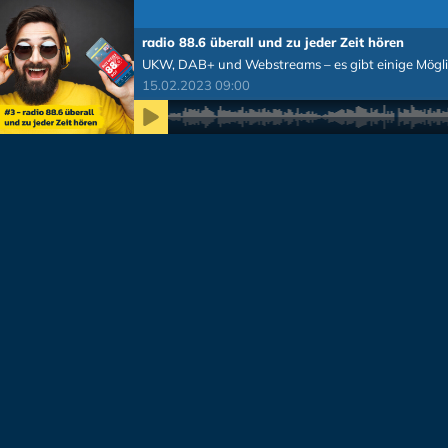
radio 88.6 überall und zu jeder Zeit hören
UKW, DAB+ und Webstreams – es gibt einige Mögli
15.02.2023 09:00
Zeit