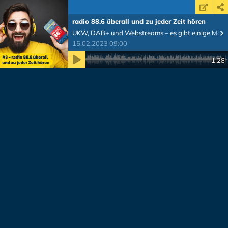
radio 88.6 überall und zu jeder Zeit hören
UKW, DAB+ und Webstreams – es gibt einige Mögli
15.02.2023 09:00
Zeit
1:28