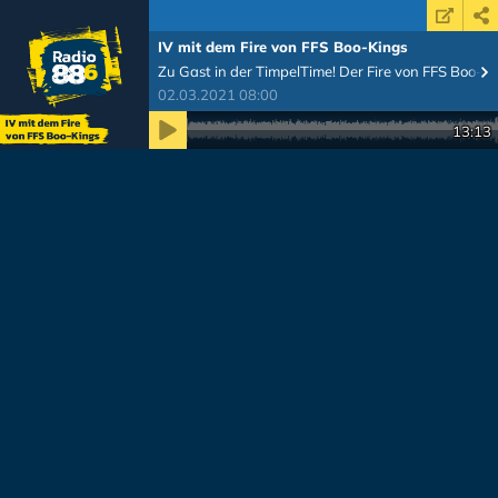
IV mit dem Fire von FFS Boo-Kings
Zu Gast in der TimpelTime! Der Fire von FFS Boo-
02.03.2021 08:00
Zeit
13:13